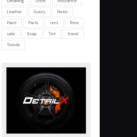
Detailing
Drive
insurance
Leather
luxury
News
Paint
Parts
rent
Rims
sale
Soap
Tint
travel
Trends